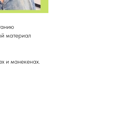
танию
ой материал
х и манекенах.