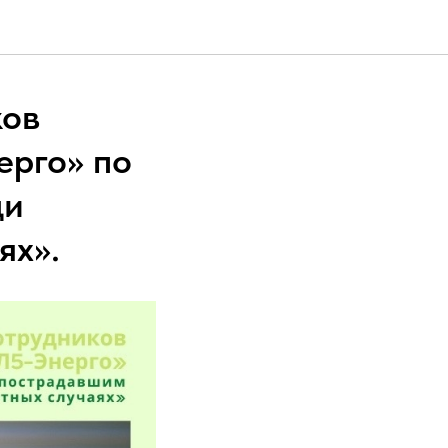
ков
ерго» по
щи
ях».