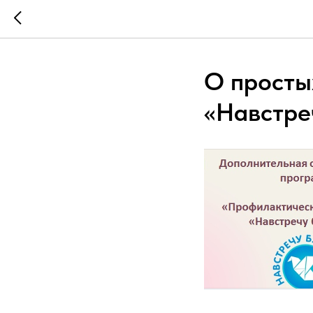
О просты
«Навстре