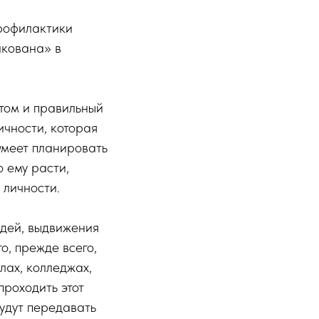
рофилактики
акована» в
ртом и правильный
чности, которая
умеет планировать
 ему расти,
 личности.
идей, выдвижения
о, прежде всего,
лах, колледжах,
 проходить этот
будут передавать