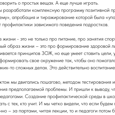
говорить о простых вещах. А еще лучше играть.
ы разработали комплексную программу позитивной п
ему», апробация и тиражирование которой была «уп
т профилактики зависимого поведения подростков.
 жизни - это не только про питание, про занятия спо
ый образ жизни – это про формирование здоровой ли
ивается принципов ЗОЖ, но еще умеет ставить цели, 
 формировать свое окружение так, чтобы оно помогало
ких-то сложных делах. Это действительно воспитание
ктом мы двигались пошагово, методом тестирования 
ания предполагаемой проблемы. И пришли к выводу, чт
педагогами. Создание профилактической среды в шко
ть с тех, кто учит. И мы четко видели, что если будем
но – за партами, читая лекции, то и педагоги потом 